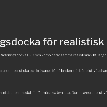
sdocka för realistisk
Räddningsdocka PRO och kombinerar samma realistiska vikt, längd o
 under realistiska och krävande förhållanden, där både luftvägsha
intubationsmodell för fältmässiga övningar. Den integrerade luftvä