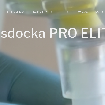
UTBILDNINGAR
KÖPVILLKOR
OFFERT
OM OSS
AKTUE
sdocka PRO ELI