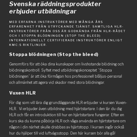
Svenska räddningsprodukter
erbjuder utbildningar
MED ERFARNA INSTRUKTÖRER MED MÅNGA ÅRS
ERFARENHET FRÅN UTRYCKANDE TJÄNST. SAMTLIGA HLR-
INSTRUKTÖRER FRÅN OSS ÄR GODKÄNDA FRÅN HLR-RÅDET
OCH I STOPPA BLÖDNINGEN (STOP THE BLEED)
INTERNATIONELLT CERTIFIERADE INSTRUKTÖRER ENLIGT
KMC:S RIKTLINJER.
Stoppa blödningen (Stop the bleed)
Genomförs för att öka dina kunskaper om livshotande blödning och
blödningskontroll. Syftet med utbildningskonceptet ”Stoppa
blödningen” är att öka förmågan hos professionell blåljus-personal
och allmänhet att agera vid skador med stora blödningar.
Vuxen HLR
För dig som vill lära dig grundläggande HLR erbjuder vi kursen Vuxen-
HLR. Vi erbjuder även utbildning med hjärtstartare. I den lär du dig
HLR och får en introduktion till hur en hjärtstartare fungerar. Efter en
kurs ska du kunna påbörja HLR och våga använda en hjärtstartare om
någon i din närhet skulle drabbas av hjärtstopp. I kursen ingår också
hur du hjälper till vid luftvägsstopp. Den här kursen bör alla gå!