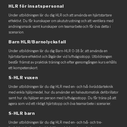
HLR för insatspersonal
Under utbildningen lär du dig HLR och att använda en hjärtstartare
effektivt. Du får kunskaper om akututrustning och att ventilera med
andningsmask samt kunskaper om teamarbete och får öva detta i
scenarion.
Barn HLR/Barnolycksfall
Under utbildningen lär du dig Barn-HLR 0-18 år, att använda en
hjärtstartare effektivt och åtgärder vid luftvägsstopp. Utbildningen
består främst av praktisk träning och efter genomgången kurs erhålls
ett kompetenskort.
S-HLR vuxen
Under utbildningen lär du dig HLR med en- och två-livräddarteknik
med enkla hjälpmedel, hur du använder en halvautomatisk defibrillator
samt hur du hjälper en person med luftvägsstopp. Du får träna på att
agera som vid ett riktigt hjärtstopp och öva teamarbete i scenarier.
S-HLR barn
Under utbildningen lär du dig HLR med en- och två- och tre-