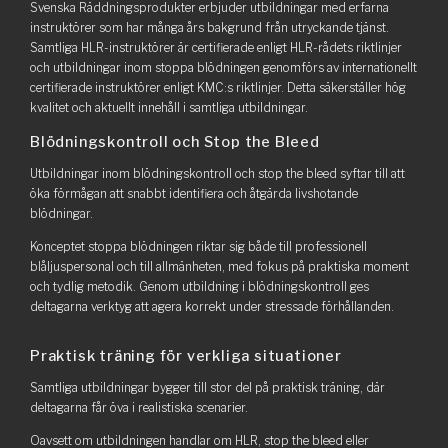
Svenska Räddningsprodukter erbjuder utbildningar med erfarna
instruktörer som har många års bakgrund från utryckande tjänst.
Samtliga HLR-instruktörer är certifierade enligt HLR-rådets riktlinjer
och utbildningar inom stoppa blödningen genomförs av internationellt
certifierade instruktörer enligt KMC:s riktlinjer. Detta säkerställer hög
kvalitet och aktuellt innehåll i samtliga utbildningar.
Blödningskontroll och Stop the Bleed
Utbildningar inom blödningskontroll och stop the bleed syftar till att
öka förmågan att snabbt identifiera och åtgärda livshotande
blödningar.
Konceptet stoppa blödningen riktar sig både till professionell
blåljuspersonal och till allmänheten, med fokus på praktiska moment
och tydlig metodik. Genom utbildning i blödningskontroll ges
deltagarna verktyg att agera korrekt under stressade förhållanden.
Praktisk träning för verkliga situationer
Samtliga utbildningar bygger till stor del på praktisk träning, där
deltagarna får öva i realistiska scenarier.
Oavsett om utbildningen handlar om HLR, stop the bleed eller