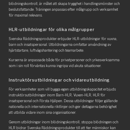
blödningskontroll, är målet att skapa trygghet i handlingsmönster och
beslutsfattande. Träningen anpassas efter målgrupp och verksamhet
för maximal relevans.
HLR-utbildningar för olika målgrupper
Svenska Räddningsprodukter erbjuder HLR-utbildningar för vuxna,
barn och insatspersonal. Utbildningarna omfattar användning av
hjärtstartare, luftvägshantering och teamarbete.
Kurserna är anpassade både för privatpersoner och yrkesverksamma
som i sin roll förväntas kunna ingripa vid akuta situationer.
Instruktörsutbildningar och vidareutbildning
För verksamheter som vill bygga egen utbildningskapacitet erbjuds
instruktörsutbildningar inom Barn-HLR, Vuxen-HLR, HLR för
insatspersonal och Första Hjälpen. Dessa utbildningar följer gällande
nationella och internationella riktlinjer och ger deltagarna behörighet
att utbilda vidare inom sina organisationer.
Genom utbildningar inom blödningskontroll, stoppa blödningen och
HLR bidrar Svenska Räddningsprodukter till att fler människor kan